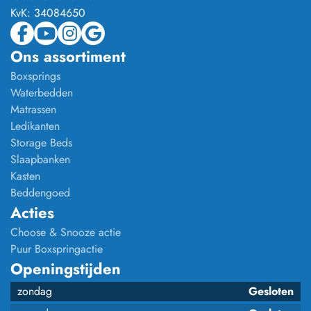
KvK:
34084650
Ons assortiment
Boxsprings
Waterbedden
Matrassen
Ledikanten
Storage Beds
Slaapbanken
Kasten
Beddengoed
Acties
Choose & Snooze actie
Puur Boxspringactie
Openingstijden
zondag
Gesloten