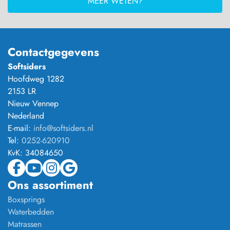
MEER WETEN?
Contactgegevens
Softsiders
Hoofdweg 1282
2153 LR
Nieuw Vennep
Nederland
E-mail:
info@softsiders.nl
Tel:
0252-620910
KvK:
34084650
Ons assortiment
Boxsprings
Waterbedden
Matrassen