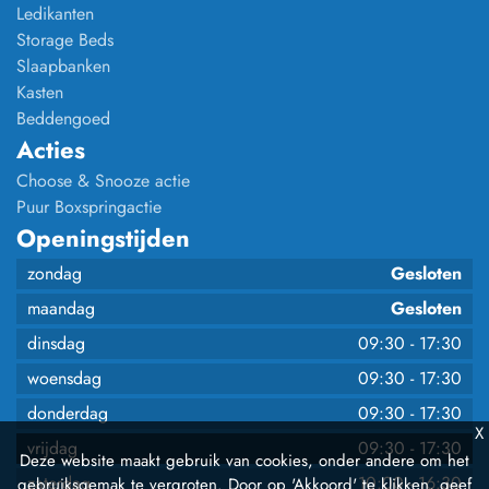
Ledikanten
Storage Beds
Slaapbanken
Kasten
Beddengoed
Acties
Choose & Snooze actie
Puur Boxspringactie
Openingstijden
zondag
Gesloten
maandag
Gesloten
dinsdag
09:30
-
17:30
woensdag
09:30
-
17:30
donderdag
09:30
-
17:30
X
vrijdag
09:30
-
17:30
Deze website maakt gebruik van cookies, onder andere om het
zaterdag
10:00
-
16:30
gebruiksgemak te vergroten. Door op 'Akkoord' te klikken, geef