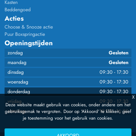
Kasten
Beddengoed
Acties
Choose & Snooze actie
Puur Boxspringactie
Openingstijden
zondag
Gesloten
maandag
Gesloten
dinsdag
09:30
-
17:30
woensdag
09:30
-
17:30
donderdag
09:30
-
17:30
X
vrijdag
09:30
-
17:30
Deze website maakt gebruik van cookies, onder andere om het
zaterdag
10:00
-
16:30
gebruiksgemak te vergroten. Door op 'Akkoord' te klikken, geef
je toestemming voor het gebruik van cookies.
AKKOORD