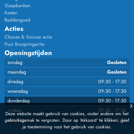
Slaapbanken
Kasten
Beddengoed
Acties
Choose & Snooze actie
Puur Boxspringactie
Openingstijden
zondag
Gesloten
maandag
Gesloten
dinsdag
09:30
-
17:30
woensdag
09:30
-
17:30
donderdag
09:30
-
17:30
X
vrijdag
09:30
-
17:30
Deze website maakt gebruik van cookies, onder andere om het
zaterdag
10:00
-
16:30
gebruiksgemak te vergroten. Door op 'Akkoord' te klikken, geef
je toestemming voor het gebruik van cookies.