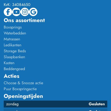
KvK:
34084650
Ons assortiment
Boxsprings
Waterbedden
Matrassen
Ledikanten
Storage Beds
Slaapbanken
Kasten
Beddengoed
Acties
Choose & Snooze actie
Puur Boxspringactie
Openingstijden
zondag
Gesloten