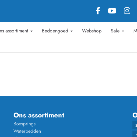
ns assortiment
Beddengoed
Webshop
Sale
M
Ons assortiment
O
Boxsprings
Waterbedden