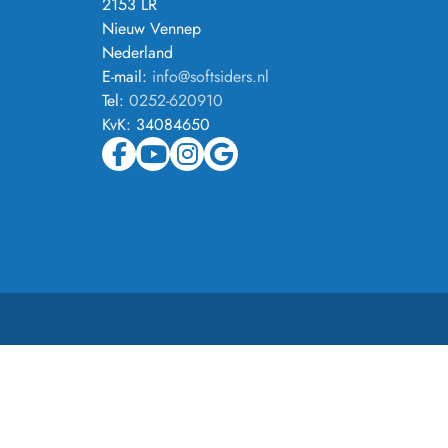
2153 LR
Nieuw Vennep
Nederland
E-mail:
info@softsiders.nl
Tel:
0252-620910
KvK:
34084650