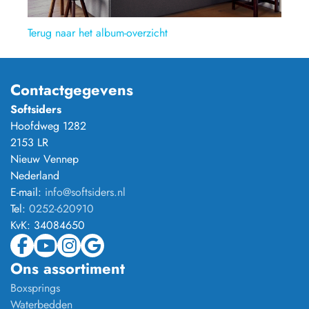
Terug naar het album-overzicht
Contactgegevens
Softsiders
Hoofdweg 1282
2153 LR
Nieuw Vennep
Nederland
E-mail:
info@softsiders.nl
Tel:
0252-620910
KvK:
34084650
Ons assortiment
Boxsprings
Waterbedden