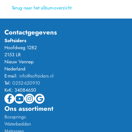
Terug naar het album-overzicht
Contactgegevens
Softsiders
Hoofdweg 1282
2153 LR
Nieuw Vennep
Nederland
E-mail:
info@softsiders.nl
Tel:
0252-620910
KvK:
34084650
Ons assortiment
Boxsprings
Waterbedden
Matrassen